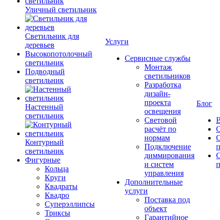
Уличный светильник
Светильник для
Услуги
деревьев
Высокопотолочный
Сервисные службы
светильник
Монтаж
Подводный
светильников
светильник
Разработка
дизайн-
проекта
Блог
Настенный
освещения
светильник
Световой
В
расчёт по
нормам
Контурный
Подключение
светильник
диммирования
Фигурные
и систем
п
Кольца
управления
Круги
Дополнительные
Квадраты
услуги
Квадро
Поставка под
Суперэллипсы
объект
Триксы
Гарантийное