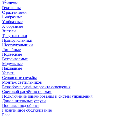
Тринглы
Гексагоны
С растениями
L-образные
Y-образные
X-образные
Зигзаги
Треугольники
Прямоугольники
Шестиугольники
Линейные
Подвесные
Встраиваемые
Модульные
Накладные
Услуги
Сервисные службы
Монтаж светильников
Разработка дизайн-проекта освещения
Световой расчёт по нормам
Подключение диммирования и систем управления
Дополнительные услуги
Поставка под объект
Гарантийное обслуживание
Блог