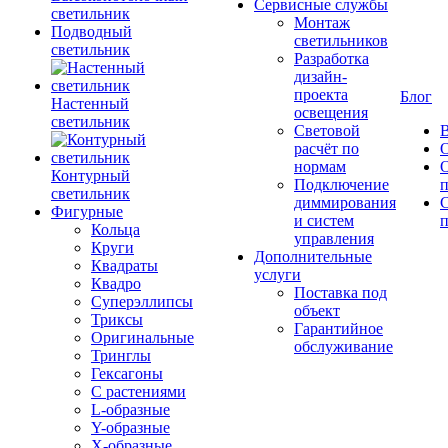
Сервисные службы
светильник
Монтаж
Подводный
светильников
светильник
Разработка
дизайн-
проекта
Блог
Настенный
освещения
светильник
Световой
В
расчёт по
нормам
Контурный
Подключение
светильник
диммирования
Фигурные
и систем
п
Кольца
управления
Круги
Дополнительные
Квадраты
услуги
Квадро
Поставка под
Суперэллипсы
объект
Триксы
Гарантийное
Оригинальные
обслуживание
Тринглы
Гексагоны
С растениями
L-образные
Y-образные
X-образные