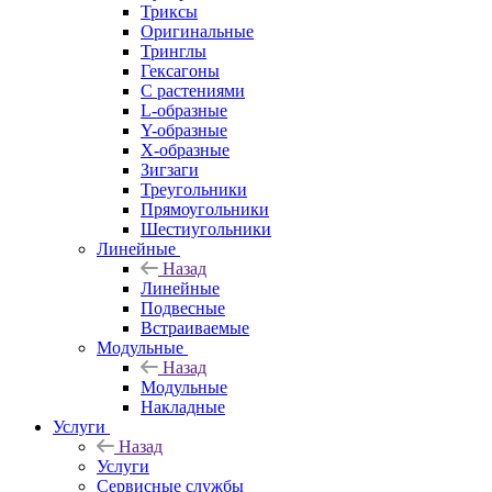
Триксы
Оригинальные
Тринглы
Гексагоны
С растениями
L-образные
Y-образные
X-образные
Зигзаги
Треугольники
Прямоугольники
Шестиугольники
Линейные
Назад
Линейные
Подвесные
Встраиваемые
Модульные
Назад
Модульные
Накладные
Услуги
Назад
Услуги
Сервисные службы