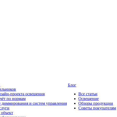
ы
Блог
ильников
изайн-проекта освещения
Все статьи
чёт по нормам
Освещение
 диммирования и систем управления
Обзоры продукции
слуги
Советы покупателям
 объект