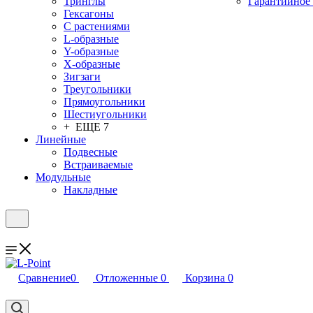
Тринглы
Гарантийное
Гексагоны
С растениями
L-образные
Y-образные
X-образные
Зигзаги
Треугольники
Прямоугольники
Шестиугольники
+ ЕЩЕ 7
Линейные
Подвесные
Встраиваемые
Модульные
Накладные
Сравнение
0
Отложенные
0
Корзина
0