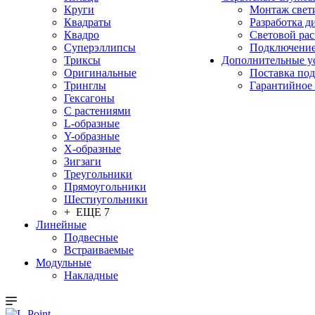
Круги
Монтаж свет
Квадраты
Разработка д
Квадро
Световой рас
Суперэллипсы
Подключение
Триксы
Дополнительные у
Оригинальные
Поставка под
Тринглы
Гарантийное
Гексагоны
С растениями
L-образные
Y-образные
X-образные
Зигзаги
Треугольники
Прямоугольники
Шестиугольники
+ ЕЩЕ 7
Линейные
Подвесные
Встраиваемые
Модульные
Накладные