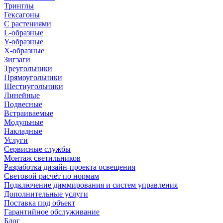
Тринглы
Гексагоны
С растениями
L-образные
Y-образные
X-образные
Зигзаги
Треугольники
Прямоугольники
Шестиугольники
Линейные
Подвесные
Встраиваемые
Модульные
Накладные
Услуги
Сервисные службы
Монтаж светильников
Разработка дизайн-проекта освещения
Световой расчёт по нормам
Подключение диммирования и систем управления
Дополнительные услуги
Поставка под объект
Гарантийное обслуживание
Блог