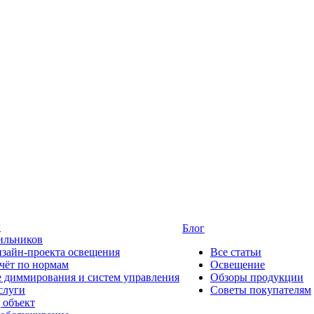
ы
Блог
ильников
изайн-проекта освещения
Все статьи
чёт по нормам
Освещение
 диммирования и систем управления
Обзоры продукции
слуги
Советы покупателям
 объект