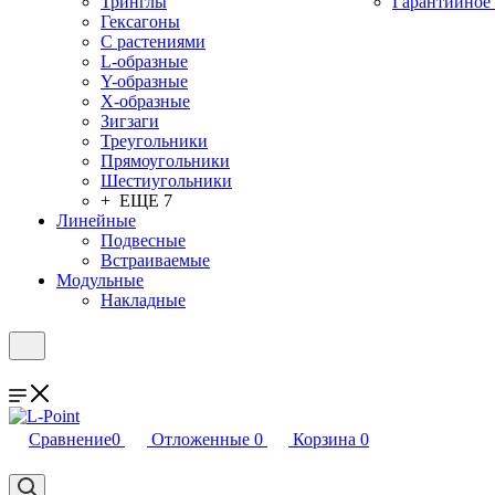
Тринглы
Гарантийное
Гексагоны
С растениями
L-образные
Y-образные
X-образные
Зигзаги
Треугольники
Прямоугольники
Шестиугольники
+ ЕЩЕ 7
Линейные
Подвесные
Встраиваемые
Модульные
Накладные
Сравнение
0
Отложенные
0
Корзина
0