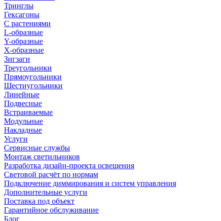
Тринглы
Гексагоны
С растениями
L-образные
Y-образные
X-образные
Зигзаги
Треугольники
Прямоугольники
Шестиугольники
Линейные
Подвесные
Встраиваемые
Модульные
Накладные
Услуги
Сервисные службы
Монтаж светильников
Разработка дизайн-проекта освещения
Световой расчёт по нормам
Подключение диммирования и систем управления
Дополнительные услуги
Поставка под объект
Гарантийное обслуживание
Блог