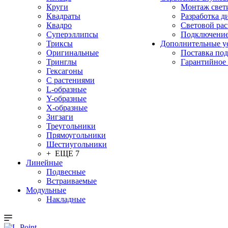
Круги
Монтаж свет
Квадраты
Разработка д
Квадро
Световой рас
Суперэллипсы
Подключение
Триксы
Дополнительные у
Оригинальные
Поставка под
Тринглы
Гарантийное
Гексагоны
С растениями
L-образные
Y-образные
X-образные
Зигзаги
Треугольники
Прямоугольники
Шестиугольники
+ ЕЩЕ 7
Линейные
Подвесные
Встраиваемые
Модульные
Накладные