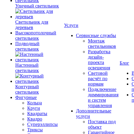
Уличный светильник
Светильник для
Услуги
деревьев
Высокопотолочный
Сервисные службы
светильник
Монтаж
Подводный
светильников
светильник
Разработка
дизайн-
проекта
Блог
Настенный
освещения
светильник
Световой
В
расчёт по
нормам
Контурный
Подключение
светильник
диммирования
Фигурные
и систем
п
Кольца
управления
Круги
Дополнительные
Квадраты
услуги
Квадро
Поставка под
Суперэллипсы
объект
Триксы
Гарантийное