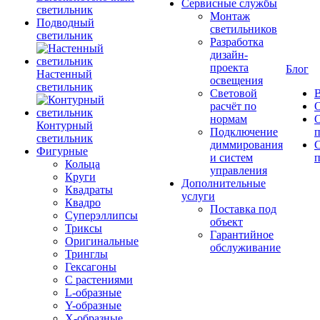
Сервисные службы
светильник
Монтаж
Подводный
светильников
светильник
Разработка
дизайн-
проекта
Блог
Настенный
освещения
светильник
Световой
В
расчёт по
нормам
Контурный
Подключение
светильник
диммирования
Фигурные
и систем
п
Кольца
управления
Круги
Дополнительные
Квадраты
услуги
Квадро
Поставка под
Суперэллипсы
объект
Триксы
Гарантийное
Оригинальные
обслуживание
Тринглы
Гексагоны
С растениями
L-образные
Y-образные
X-образные