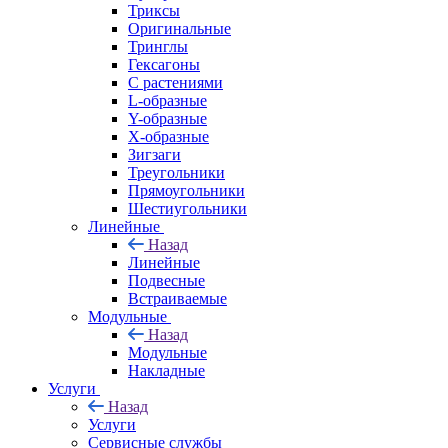
Триксы
Оригинальные
Тринглы
Гексагоны
С растениями
L-образные
Y-образные
X-образные
Зигзаги
Треугольники
Прямоугольники
Шестиугольники
Линейные
Назад
Линейные
Подвесные
Встраиваемые
Модульные
Назад
Модульные
Накладные
Услуги
Назад
Услуги
Сервисные службы