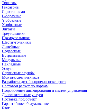
Тринглы
Гексагоны
С растениями
L-образные
Y-образные
X-образные
Зигзаги
Треугольники
Прямоугольники
Шестиугольники
Линейные
Подвесные
Встраиваемые
Модульные
Накладные
Услуги
Сервисные службы
Монтаж светильников
Разработка дизайн-проекта освещения
Световой расчёт по нормам
Подключение диммирования и систем управления
Дополнительные услуги
Поставка под объект
Гарантийное обслуживание
Блог