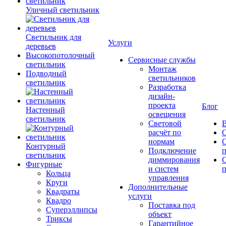
Уличный светильник
Светильник для
Услуги
деревьев
Высокопотолочный
Сервисные службы
светильник
Монтаж
Подводный
светильников
светильник
Разработка
дизайн-
проекта
Блог
Настенный
освещения
светильник
Световой
В
расчёт по
нормам
Контурный
Подключение
светильник
диммирования
Фигурные
и систем
п
Кольца
управления
Круги
Дополнительные
Квадраты
услуги
Квадро
Поставка под
Суперэллипсы
объект
Триксы
Гарантийное