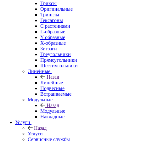
Триксы
Оригинальные
Тринглы
Гексагоны
С растениями
L-образные
Y-образные
X-образные
Зигзаги
Треугольники
Прямоугольники
Шестиугольники
Линейные
Назад
Линейные
Подвесные
Встраиваемые
Модульные
Назад
Модульные
Накладные
Услуги
Назад
Услуги
Сервисные службы