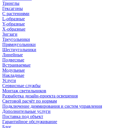
Тринглы
Гексагоны
С растениями
L-образные
Y-образные
X-образные
Зигзаги
Треугольники
Прямоугольники
Шестиугольники
Линейные
Подвесные
Встраиваемые
Модульные
Накладные
Услуги
Сервисные службы
Монтаж светильников
Разработка дизайн-проекта освещения
Световой расчёт по нормам
Подключение диммирования и систем управления
Дополнительные услуги
Поставка под объект
Гарантийное обслуживание
Блог