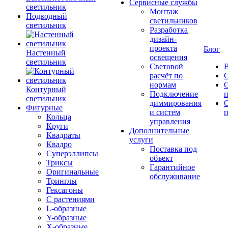
Сервисные службы
светильник
Монтаж
Подводный
светильников
светильник
Разработка
дизайн-
проекта
Блог
Настенный
освещения
светильник
Световой
В
расчёт по
нормам
Контурный
Подключение
светильник
диммирования
Фигурные
и систем
п
Кольца
управления
Круги
Дополнительные
Квадраты
услуги
Квадро
Поставка под
Суперэллипсы
объект
Триксы
Гарантийное
Оригинальные
обслуживание
Тринглы
Гексагоны
С растениями
L-образные
Y-образные
X-образные